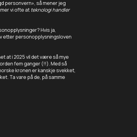
ygd personvern», så mener jeg
mmer vi ofte at
teknologi handler
sonopplysninger? Hvis ja,
av etter personopplysningsloven
et at i 2025 vil det være så mye
 jorden fem ganger (!!). Med så
 norske kronen er kanskje svekket,
ket. Ta vare på de, på samme