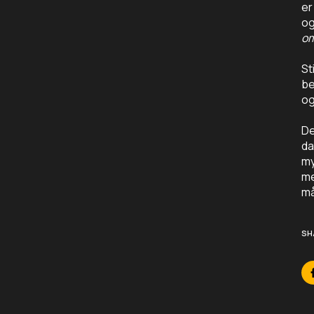
er
og
om
St
be
og
De
da
my
me
må
SH