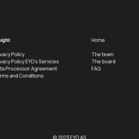
Home
sight
ivacy Policy
The team
ivacy Policy EYD's Services
The board
ta Processor Agreement
FAQ
rms and Conditions
© 2023 EYD AS