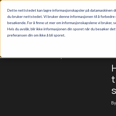
Dette nettstedet kan lagre informasjonskapsler på datamaskinen di
du bruker nettstedet. Vi bruker denne informasjonen til å forbedre 
besøkende. For å finne ut mer om informasjonskapslene vi bruker, s
Hvis du avslår, blir ikke informasjonen din sporet når du besøker det
preferansen din om ikke å bli sporet.
All posts
Ju
H
t
B