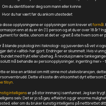
Om du identifiserer deg som mann eller kvinne
Hvor du har vært før du ankom utestedet
le disse opplysningene er opplysninger som krever et
formål
.
formasjon enn at du er én (1) person og at du er over 18 år? Inge
gument for dette, utenom at det er «greit å vite hvem som er 
r å blande psykologi inn i teknologi- og jusverden så vet vi 
 gjør det vi «alltid» har gjort. Endringer er skummelt. Hvis vi un
rbundet med frykt eller ubehag. Å revolusjonære tankegangen 
solutt må behandle av personopplysninger, ingenting mer» - ta
tte er ikke en artikkel om mitt sinne mot utelivsbransjen, det
rsonvernbrudd. Dette vil koste din virksomhet dyrt ettersom D
ne tilsyn
.
nstig intelligens
er på stor innmarsj i samfunnet. Jeg kan trygt 
telligens selv. Det er jo så gøy, effektivt og gir enorme mulighe
ested, eller om du bruker kunstig intelligens på nettbrettet dit