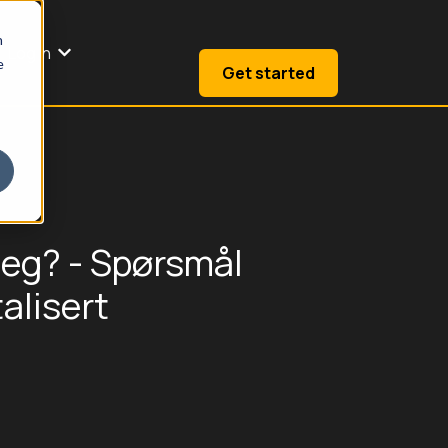
n
Log in
for About us
Show submenu for Log in
e
Get started
meg? - Spørsmål
talisert