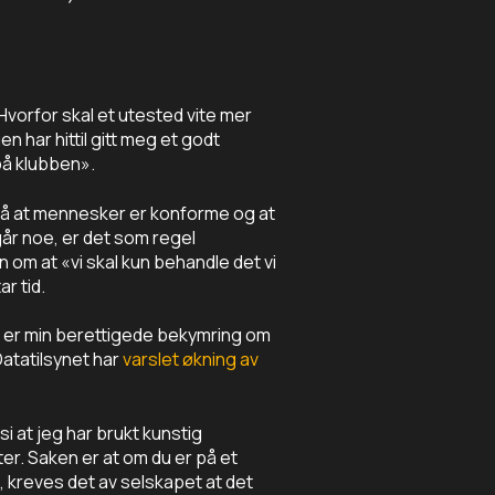
 Hvorfor skal et utested vite mer
n har hittil gitt meg et godt
på klubben».
også at mennesker er konforme og at
ngår noe, er det som regel
om at «vi skal kun behandle det vi
r tid.
te er min berettigede bekymring om
atatilsynet har
varslet økning av
si at jeg har brukt kunstig
ter. Saken er at om du er på et
t, kreves det av selskapet at det