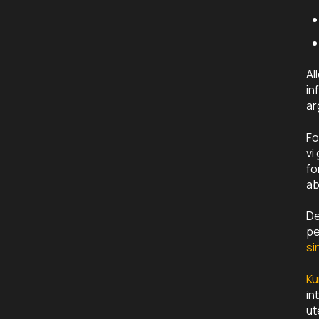
Al
in
ar
Fo
vi
fo
ab
De
pe
si
Ku
in
ut