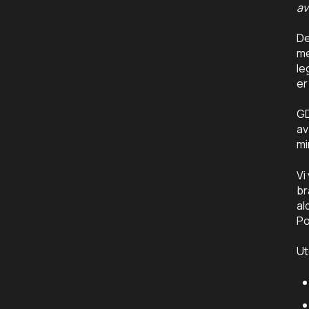
av
De
me
le
er
GD
av
mi
Vi
br
al
Po
Ut