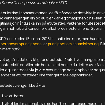
: Daniel Osen, personvernrådgiver i EYD
t er lørdag i sommervarmen, de få månedene det virkelig er va
d vennegjengen din og du gjør klar legitimasjonen din i køen in
gitimasjon når du skal inn på et utested. Vaktene for utestedet
 gammel nok til å konsumere alkohol de neste timene. Spørsmå
PRs inntreden i Europa i 2018 har satt sine spor, men har de sa
personvernprinsippene
, er
prinsippet om dataminimering
. B
nimert
nok
?
 vet også at det er viktig for utestedet å vite hvor mange som e
annforskriften. Allerede her kan det hende du detter av. «Alle»
der og utestedet MÅ jo vite hvor mange som oppholder seg in
enget er at utestedet ikke trenger flere opplysninger.
estedet trenger ikke å vite:
Hva du heter
Hvilket legitimasjonsbevis du har (førerkort, pass, nasjonalt I