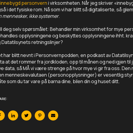
innebygd personvern
i virksomheten. Når jeg skriver «inneb
så i det fysiske rom. Nå som vi har blitt så digitaliserte, så gle
 mennesker, ikke systemer
.
ill deg selv spørsmålet: Behandler min virksomhet for mye per
handles opplysningene og beskyttes opplysningene ihht. kr
 Datatilsynets retningslinjer?
t har blitt nevnt i Personvernpodden, en podkast av Datatilsyn
ta at det rommer fra jordkloden, opp til månen og ned igjen til
e data, så MÅ vi være strenge på hvor mye vi gir fra oss. Den
n menneskevalutaen (personopplysninger) er vesentlig styr
te som du tar vare på barna dine, bilen din og huset ditt.
ARE: