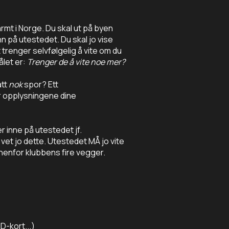
rmt i Norge. Du skal ut på byen
n på utestedet. Du skal jo vise
 trenger selvfølgelig å vite om du
let er:
Trenger de å vite noe mer?
tt
nok
spor? Ett
lir opplysningene dine
r inne på utestedet jf.
 vet jo dette. Utestedet MÅ jo vite
nenfor klubbens fire vegger.
D-kort...)