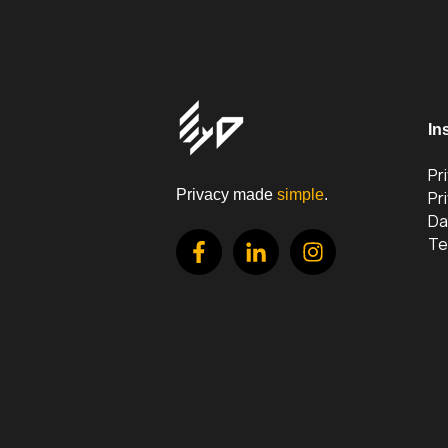
In
Pr
Privacy made
simple
.
Pr
Da
Te