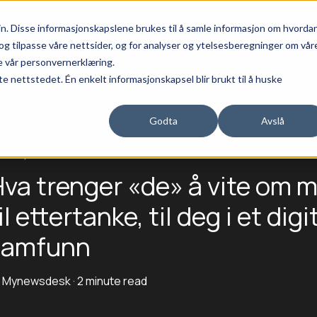
n. Disse informasjonskapslene brukes til å samle informasjon om hvorda
Home
Services
About us
FAQ
Show submenu for Services
Show submenu 
og tilpasse våre nettsider, og for analyser og ytelsesberegninger om vår
e vår personvernerklæring.
te nettstedet. Én enkelt informasjonskapsel blir brukt til å huske
Godta
Avslå
ne 17, 2024
va trenger «de» å vite om 
il ettertanke, til deg i et digi
samfunn
y
Mynewsdesk
·
2 minute read