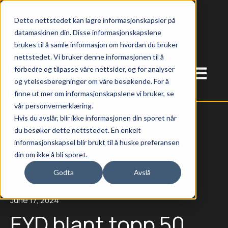
Dette nettstedet kan lagre informasjonskapsler på
datamaskinen din. Disse informasjonskapslene
brukes til å samle informasjon om hvordan du bruker
nettstedet. Vi bruker denne informasjonen til å
forbedre og tilpasse våre nettsider, og for analyser
Open mai
og ytelsesberegninger om våre besøkende. For å
finne ut mer om informasjonskapslene vi bruker, se
vår personvernerklæring.
Hvis du avslår, blir ikke informasjonen din sporet når
du besøker dette nettstedet. Én enkelt
informasjonskapsel blir brukt til å huske preferansen
din om ikke å bli sporet.
All posts
Godta
Avslå
June 17, 2024
EYD blant topp 50