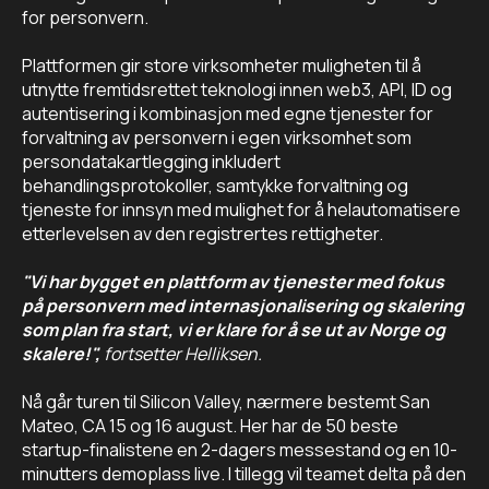
for personvern.
Plattformen gir store virksomheter muligheten til å
utnytte fremtidsrettet teknologi innen web3, API, ID og
autentisering i kombinasjon med egne tjenester for
forvaltning av personvern i egen virksomhet som
persondatakartlegging inkludert
behandlingsprotokoller, samtykke forvaltning og
tjeneste for innsyn med mulighet for å helautomatisere
etterlevelsen av den registrertes rettigheter.
"Vi har bygget en plattform av tjenester med fokus
på personvern med internasjonalisering og skalering
som plan fra start, vi er klare for å se ut av Norge og
skalere!",
fortsetter Helliksen.
Nå går turen til Silicon Valley, nærmere bestemt San
Mateo, CA 15 og 16 august. Her har de 50 beste
startup-finalistene en 2-dagers messestand og en 10-
minutters demoplass live. I tillegg vil teamet delta på den