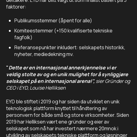
deltakere. EYD har blitt valgt ut som finalist basert på 3
faktorer:
Publikumsstemmer (åpent for alle)
Komiteestemmer (+150 kvalifiserte tekniske
fagfolk)
Referansepunkter inkludert: selskapets historikk,
nyheter, mediedekning mv.
"
Dette er en internasjonal annerkjennelse vi er
veldig stolte av og en unik mulighet for å synliggjøre
selskapet på en internasjonal arena!",
sier Gründer og
CEO i EYD, Louise Helliksen
EYD ble stiftet i 2019 og har siden da utviklet en unik
teknologisk plattform knyttet til håndtering av
personvern for både små og store virksomheter. Siden
2019 har Helliksen vært ene gründer og eier av
selskapet som nå har investert nærmere 20mnok i
utvikling av selskapets tekniske plattform og løsninger