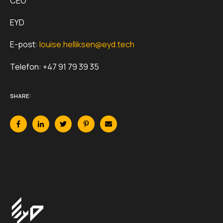
CEO
EYD
E-post:
louise.helliksen@eyd.tech
Telefon: +47 91 79 39 35
SHARE: